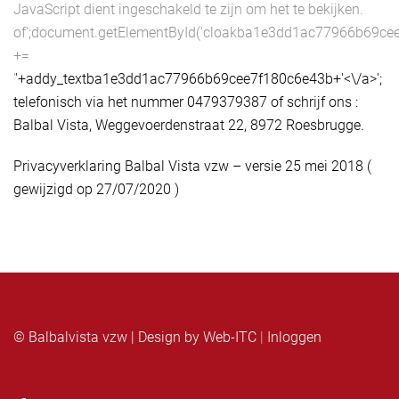
JavaScript dient ingeschakeld te zijn om het te bekijken.
of';document.getElementById('cloakba1e3dd1ac77966b69ce
+=
'
'+addy_textba1e3dd1ac77966b69cee7f180c6e43b+'<\/a>';
telefonisch via het nummer 0479379387 of schrijf ons :
Balbal Vista, Weggevoerdenstraat 22, 8972 Roesbrugge.
Privacyverklaring Balbal Vista vzw – versie 25 mei 2018 (
gewijzigd op 27/07/2020 )
© Balbalvista vzw | Design by
Web-ITC
|
Inloggen