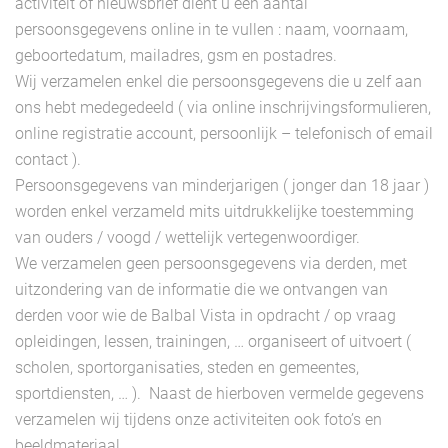
activiteit of nieuwsbrief dient u een aantal
persoonsgegevens online in te vullen : naam, voornaam,
geboortedatum, mailadres, gsm en postadres.
Wij verzamelen enkel die persoonsgegevens die u zelf aan
ons hebt medegedeeld ( via online inschrijvingsformulieren,
online registratie account, persoonlijk – telefonisch of email
contact ).
Persoonsgegevens van minderjarigen ( jonger dan 18 jaar )
worden enkel verzameld mits uitdrukkelijke toestemming
van ouders / voogd / wettelijk vertegenwoordiger.
We verzamelen geen persoonsgegevens via derden, met
uitzondering van de informatie die we ontvangen van
derden voor wie de Balbal Vista in opdracht / op vraag
opleidingen, lessen, trainingen, … organiseert of uitvoert (
scholen, sportorganisaties, steden en gemeentes,
sportdiensten, … ). Naast de hierboven vermelde gegevens
verzamelen wij tijdens onze activiteiten ook foto’s en
beeldmateriaal.