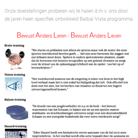
Onze doelstellingen proberen wij te halen d.m.v. ons door
de jaren heen specifiek ontwikkeld Balbal Vista programma
B
A
L
B
A
L
ewust
nders
eren -
ewust
nders
even